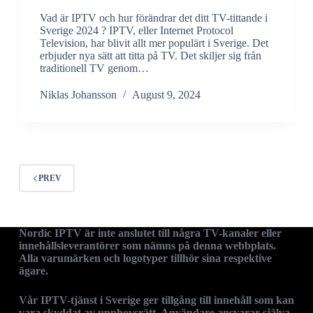
Vad är IPTV och hur förändrar det ditt TV-tittande i
Sverige 2024 ? IPTV, eller Internet Protocol
Television, har blivit allt mer populärt i Sverige. Det
erbjuder nya sätt att titta på TV. Det skiljer sig från
traditionell TV genom…
Niklas Johansson
August 9, 2024
PREV
Nordic IPTV är inte anslutet till några TV-kanaler eller
innehållsleverantörer som nämns på denna webbplats.
Alla varumärken och logotyper tillhör sina respektive
ägare.
Vår IPTV-tjänst i Sverige ger tillgång till innehåll som kan
vara skyddat av upphovsrätt. Användare ansvarar själva