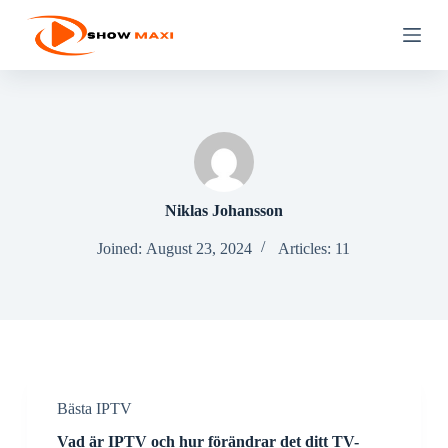
S
k
i
p
t
o
c
o
n
t
e
Niklas Johansson
n
t
Joined: August 23, 2024
Articles: 11
Bästa IPTV
Vad är IPTV och hur förändrar det ditt TV-