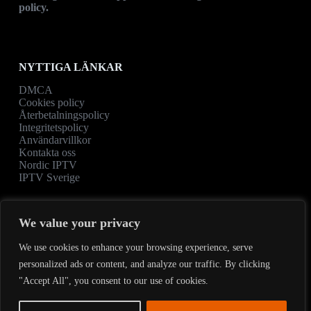
policy
.
NYTTIGA LÄNKAR
DMCA
Cookies policy
Återbetalningspolicy
Integritetspolicy
Användarvillkor
Kontakta oss
Nordic IPTV
IPTV Sverige
We value your privacy
Kontaktinformation
We use cookies to enhance your browsing experience, serve
Adress:
personalized ads or content, and analyze our traffic. By clicking
1108 LEBEAU ST ARABI LA 70032-1654 USA
"Accept All", you consent to our use of cookies.
Telefon:
E-post:
+1 708-697-8083
support@showmaxi.com
Kontakta oss